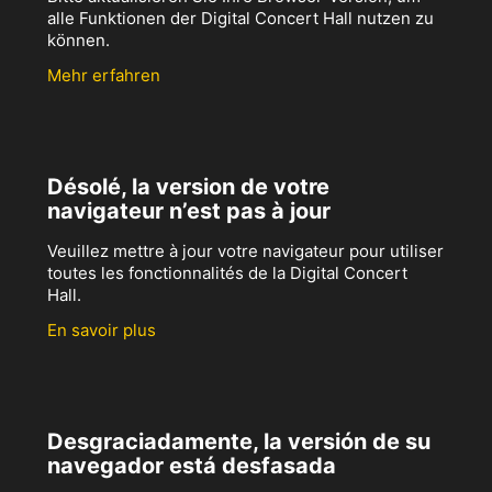
alle Funktionen der Digital Concert Hall nutzen zu
können.
Mehr erfahren
Désolé, la version de votre
navigateur n’est pas à jour
Veuillez mettre à jour votre navigateur pour utiliser
toutes les fonctionnalités de la Digital Concert
Hall.
En savoir plus
Desgraciadamente, la versión de su
navegador está desfasada