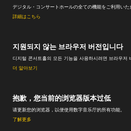
デジタル・コンサートホールの全ての機能をご利用いた
詳細はこちら
지원되지 않는 브라우저 버전입니다
디지털 콘서트홀의 모든 기능을 사용하시려면 브라우저 
더 알아보기
抱歉，您当前的浏览器版本过低
请更新您的浏览器，以便使用数字音乐厅的所有功能。
了解更多