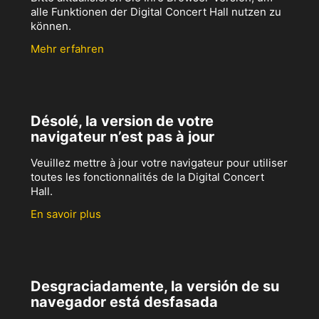
alle Funktionen der Digital Concert Hall nutzen zu
können.
Mehr erfahren
Désolé, la version de votre
navigateur n’est pas à jour
Veuillez mettre à jour votre navigateur pour utiliser
toutes les fonctionnalités de la Digital Concert
Hall.
En savoir plus
Desgraciadamente, la versión de su
navegador está desfasada