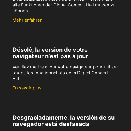
alle Funktionen der Digital Concert Hall nutzen zu
können.
Mehr erfahren
Désolé, la version de votre
navigateur n’est pas à jour
Veuillez mettre à jour votre navigateur pour utiliser
toutes les fonctionnalités de la Digital Concert
Hall.
En savoir plus
Desgraciadamente, la versión de su
navegador está desfasada