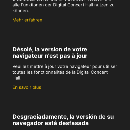
alle Funktionen der Digital Concert Hall nutzen zu
können.
Mehr erfahren
Désolé, la version de votre
navigateur n’est pas à jour
Veuillez mettre à jour votre navigateur pour utiliser
toutes les fonctionnalités de la Digital Concert
Hall.
En savoir plus
Desgraciadamente, la versión de su
navegador está desfasada