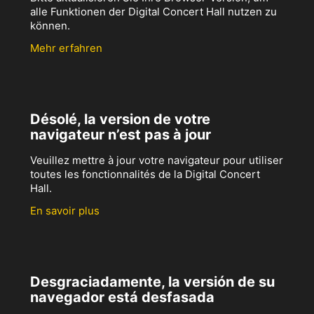
alle Funktionen der Digital Concert Hall nutzen zu
können.
Mehr erfahren
Désolé, la version de votre
navigateur n’est pas à jour
Veuillez mettre à jour votre navigateur pour utiliser
toutes les fonctionnalités de la Digital Concert
Hall.
En savoir plus
Desgraciadamente, la versión de su
navegador está desfasada