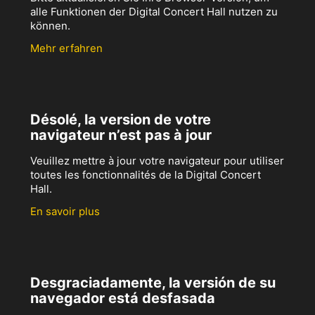
alle Funktionen der Digital Concert Hall nutzen zu
können.
Mehr erfahren
Désolé, la version de votre
navigateur n’est pas à jour
Veuillez mettre à jour votre navigateur pour utiliser
toutes les fonctionnalités de la Digital Concert
Hall.
En savoir plus
Desgraciadamente, la versión de su
navegador está desfasada