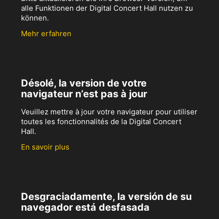
alle Funktionen der Digital Concert Hall nutzen zu
können.
Mehr erfahren
Désolé, la version de votre
navigateur n’est pas à jour
Veuillez mettre à jour votre navigateur pour utiliser
toutes les fonctionnalités de la Digital Concert
Hall.
En savoir plus
Desgraciadamente, la versión de su
navegador está desfasada