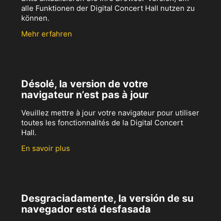
alle Funktionen der Digital Concert Hall nutzen zu
können.
Mehr erfahren
Désolé, la version de votre
navigateur n’est pas à jour
Veuillez mettre à jour votre navigateur pour utiliser
toutes les fonctionnalités de la Digital Concert
Hall.
En savoir plus
Desgraciadamente, la versión de su
navegador está desfasada