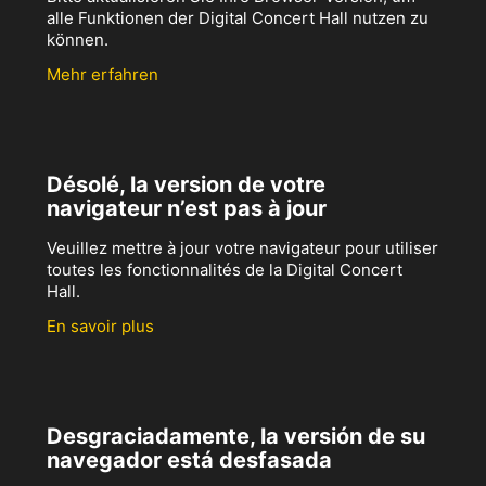
alle Funktionen der Digital Concert Hall nutzen zu
können.
Mehr erfahren
Désolé, la version de votre
navigateur n’est pas à jour
Veuillez mettre à jour votre navigateur pour utiliser
toutes les fonctionnalités de la Digital Concert
Hall.
En savoir plus
Desgraciadamente, la versión de su
navegador está desfasada