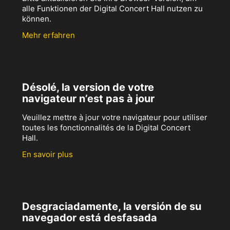
alle Funktionen der Digital Concert Hall nutzen zu
können.
Mehr erfahren
Désolé, la version de votre
navigateur n’est pas à jour
Veuillez mettre à jour votre navigateur pour utiliser
toutes les fonctionnalités de la Digital Concert
Hall.
En savoir plus
Desgraciadamente, la versión de su
navegador está desfasada