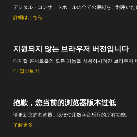
デジタル・コンサートホールの全ての機能をご利用いた
詳細はこちら
지원되지 않는 브라우저 버전입니다
디지털 콘서트홀의 모든 기능을 사용하시려면 브라우저 
더 알아보기
抱歉，您当前的浏览器版本过低
请更新您的浏览器，以便使用数字音乐厅的所有功能。
了解更多