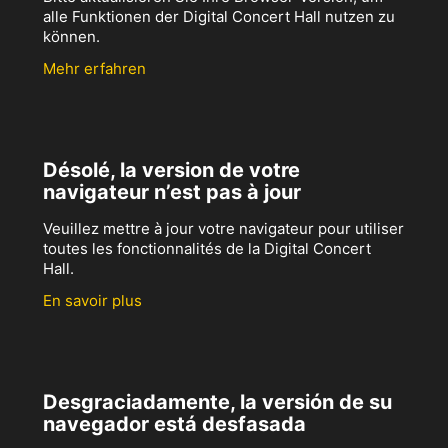
alle Funktionen der Digital Concert Hall nutzen zu
können.
Mehr erfahren
Désolé, la version de votre
navigateur n’est pas à jour
Veuillez mettre à jour votre navigateur pour utiliser
toutes les fonctionnalités de la Digital Concert
Hall.
En savoir plus
Desgraciadamente, la versión de su
navegador está desfasada