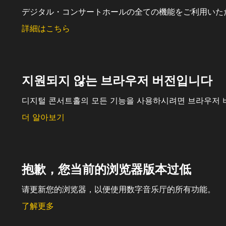
デジタル・コンサートホールの全ての機能をご利用いた
詳細はこちら
지원되지 않는 브라우저 버전입니다
디지털 콘서트홀의 모든 기능을 사용하시려면 브라우저 
더 알아보기
抱歉，您当前的浏览器版本过低
请更新您的浏览器，以便使用数字音乐厅的所有功能。
了解更多