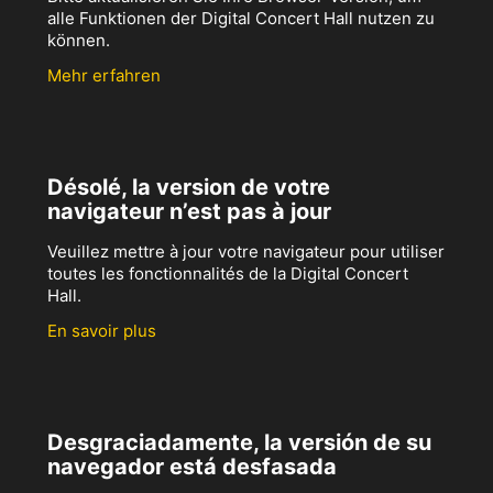
alle Funktionen der Digital Concert Hall nutzen zu
können.
Mehr erfahren
Désolé, la version de votre
navigateur n’est pas à jour
Veuillez mettre à jour votre navigateur pour utiliser
toutes les fonctionnalités de la Digital Concert
Hall.
En savoir plus
Desgraciadamente, la versión de su
navegador está desfasada