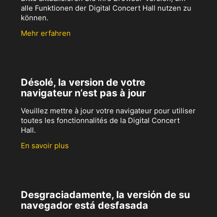
alle Funktionen der Digital Concert Hall nutzen zu
können.
Mehr erfahren
Désolé, la version de votre
navigateur n’est pas à jour
Veuillez mettre à jour votre navigateur pour utiliser
toutes les fonctionnalités de la Digital Concert
Hall.
En savoir plus
Desgraciadamente, la versión de su
navegador está desfasada