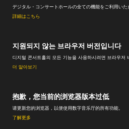
デジタル・コンサートホールの全ての機能をご利用いた
詳細はこちら
지원되지 않는 브라우저 버전입니다
디지털 콘서트홀의 모든 기능을 사용하시려면 브라우저 
더 알아보기
抱歉，您当前的浏览器版本过低
请更新您的浏览器，以便使用数字音乐厅的所有功能。
了解更多