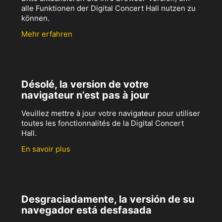
alle Funktionen der Digital Concert Hall nutzen zu
können.
Mehr erfahren
Désolé, la version de votre
navigateur n’est pas à jour
Veuillez mettre à jour votre navigateur pour utiliser
toutes les fonctionnalités de la Digital Concert
Hall.
En savoir plus
Desgraciadamente, la versión de su
navegador está desfasada