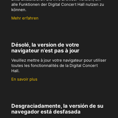
alle Funktionen der Digital Concert Hall nutzen zu
können.
Mehr erfahren
Désolé, la version de votre
navigateur n’est pas à jour
Veuillez mettre à jour votre navigateur pour utiliser
toutes les fonctionnalités de la Digital Concert
Hall.
En savoir plus
Desgraciadamente, la versión de su
navegador está desfasada