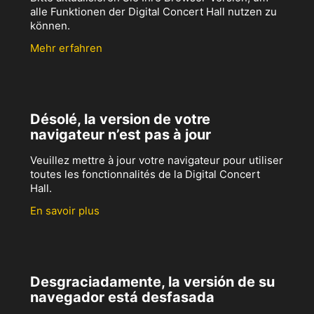
alle Funktionen der Digital Concert Hall nutzen zu
können.
Mehr erfahren
Désolé, la version de votre
navigateur n’est pas à jour
Veuillez mettre à jour votre navigateur pour utiliser
toutes les fonctionnalités de la Digital Concert
Hall.
En savoir plus
Desgraciadamente, la versión de su
navegador está desfasada