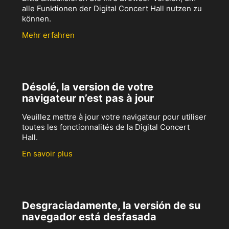
alle Funktionen der Digital Concert Hall nutzen zu
können.
Mehr erfahren
Désolé, la version de votre
navigateur n’est pas à jour
Veuillez mettre à jour votre navigateur pour utiliser
toutes les fonctionnalités de la Digital Concert
Hall.
En savoir plus
Desgraciadamente, la versión de su
navegador está desfasada