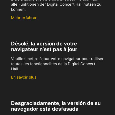
alle Funktionen der Digital Concert Hall nutzen zu
können.
Mehr erfahren
Désolé, la version de votre
navigateur n’est pas à jour
Veuillez mettre à jour votre navigateur pour utiliser
toutes les fonctionnalités de la Digital Concert
Hall.
En savoir plus
Desgraciadamente, la versión de su
navegador está desfasada