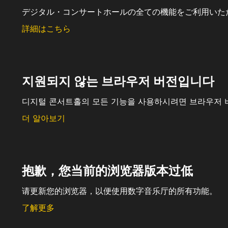
デジタル・コンサートホールの全ての機能をご利用いた
詳細はこちら
지원되지 않는 브라우저 버전입니다
디지털 콘서트홀의 모든 기능을 사용하시려면 브라우저 
더 알아보기
抱歉，您当前的浏览器版本过低
请更新您的浏览器，以便使用数字音乐厅的所有功能。
了解更多