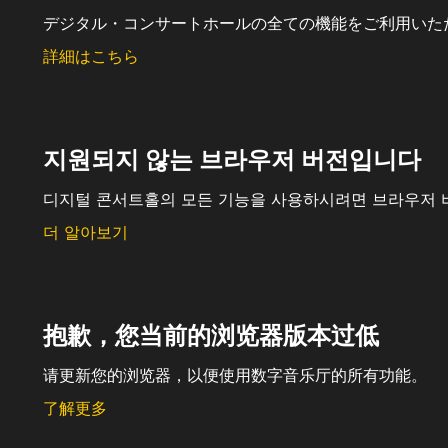
デジタル・コンサートホールの全ての機能をご利用いた
詳細はこちら
지원되지 않는 브라우저 버전입니다
디지털 콘서트홀의 모든 기능을 사용하시려면 브라우저 
더 알아보기
抱歉，您当前的浏览器版本过低
请更新您的浏览器，以便使用数字音乐厅的所有功能。
了解更多