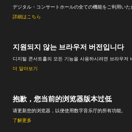
デジタル・コンサートホールの全ての機能をご利用いた
詳細はこちら
지원되지 않는 브라우저 버전입니다
디지털 콘서트홀의 모든 기능을 사용하시려면 브라우저 
더 알아보기
抱歉，您当前的浏览器版本过低
请更新您的浏览器，以便使用数字音乐厅的所有功能。
了解更多