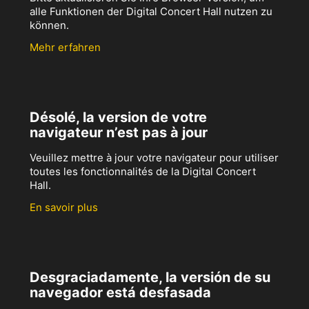
alle Funktionen der Digital Concert Hall nutzen zu
können.
Mehr erfahren
Désolé, la version de votre
navigateur n’est pas à jour
Veuillez mettre à jour votre navigateur pour utiliser
toutes les fonctionnalités de la Digital Concert
Hall.
En savoir plus
Desgraciadamente, la versión de su
navegador está desfasada