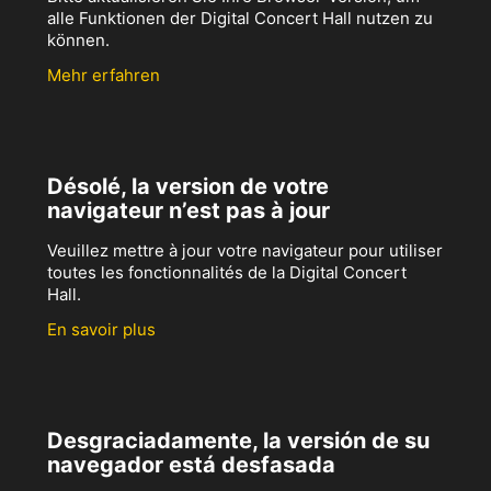
alle Funktionen der Digital Concert Hall nutzen zu
können.
Mehr erfahren
Désolé, la version de votre
navigateur n’est pas à jour
Veuillez mettre à jour votre navigateur pour utiliser
toutes les fonctionnalités de la Digital Concert
Hall.
En savoir plus
Desgraciadamente, la versión de su
navegador está desfasada