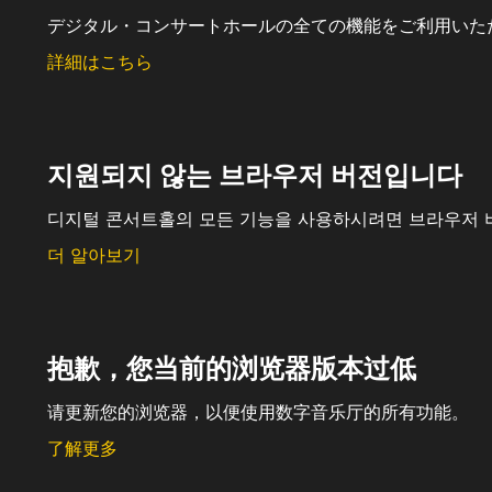
デジタル・コンサートホールの全ての機能をご利用いた
詳細はこちら
지원되지 않는 브라우저 버전입니다
디지털 콘서트홀의 모든 기능을 사용하시려면 브라우저 
더 알아보기
抱歉，您当前的浏览器版本过低
请更新您的浏览器，以便使用数字音乐厅的所有功能。
了解更多