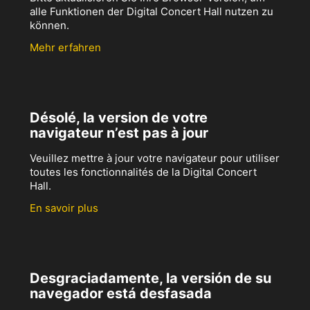
alle Funktionen der Digital Concert Hall nutzen zu
können.
Mehr erfahren
Désolé, la version de votre
navigateur n’est pas à jour
Veuillez mettre à jour votre navigateur pour utiliser
toutes les fonctionnalités de la Digital Concert
Hall.
En savoir plus
Desgraciadamente, la versión de su
navegador está desfasada