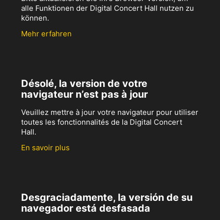
alle Funktionen der Digital Concert Hall nutzen zu
können.
Mehr erfahren
Désolé, la version de votre
navigateur n’est pas à jour
Veuillez mettre à jour votre navigateur pour utiliser
toutes les fonctionnalités de la Digital Concert
Hall.
En savoir plus
Desgraciadamente, la versión de su
navegador está desfasada