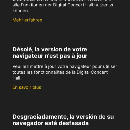
alle Funktionen der Digital Concert Hall nutzen zu
können.
Mehr erfahren
Désolé, la version de votre
navigateur n’est pas à jour
Veuillez mettre à jour votre navigateur pour utiliser
toutes les fonctionnalités de la Digital Concert
Hall.
En savoir plus
Desgraciadamente, la versión de su
navegador está desfasada