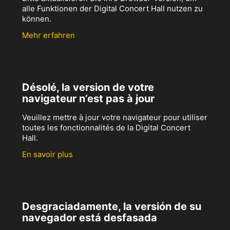
alle Funktionen der Digital Concert Hall nutzen zu
können.
Mehr erfahren
Désolé, la version de votre
navigateur n’est pas à jour
Veuillez mettre à jour votre navigateur pour utiliser
toutes les fonctionnalités de la Digital Concert
Hall.
En savoir plus
Desgraciadamente, la versión de su
navegador está desfasada