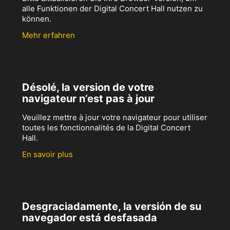
alle Funktionen der Digital Concert Hall nutzen zu
können.
Mehr erfahren
Désolé, la version de votre
navigateur n’est pas à jour
Veuillez mettre à jour votre navigateur pour utiliser
toutes les fonctionnalités de la Digital Concert
Hall.
En savoir plus
Desgraciadamente, la versión de su
navegador está desfasada