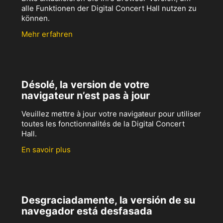
alle Funktionen der Digital Concert Hall nutzen zu
können.
Mehr erfahren
Désolé, la version de votre
navigateur n’est pas à jour
Veuillez mettre à jour votre navigateur pour utiliser
toutes les fonctionnalités de la Digital Concert
Hall.
En savoir plus
Desgraciadamente, la versión de su
navegador está desfasada