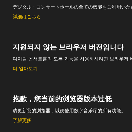
デジタル・コンサートホールの全ての機能をご利用いた
詳細はこちら
지원되지 않는 브라우저 버전입니다
디지털 콘서트홀의 모든 기능을 사용하시려면 브라우저 
더 알아보기
抱歉，您当前的浏览器版本过低
请更新您的浏览器，以便使用数字音乐厅的所有功能。
了解更多