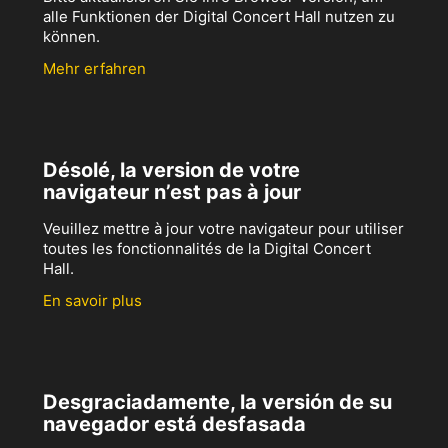
alle Funktionen der Digital Concert Hall nutzen zu
können.
Mehr erfahren
Désolé, la version de votre
navigateur n’est pas à jour
Veuillez mettre à jour votre navigateur pour utiliser
toutes les fonctionnalités de la Digital Concert
Hall.
En savoir plus
Desgraciadamente, la versión de su
navegador está desfasada