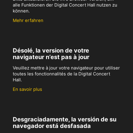
alle Funktionen der Digital Concert Hall nutzen zu
können.
Mehr erfahren
Désolé, la version de votre
navigateur n’est pas à jour
Veuillez mettre à jour votre navigateur pour utiliser
toutes les fonctionnalités de la Digital Concert
Hall.
En savoir plus
Desgraciadamente, la versión de su
navegador está desfasada