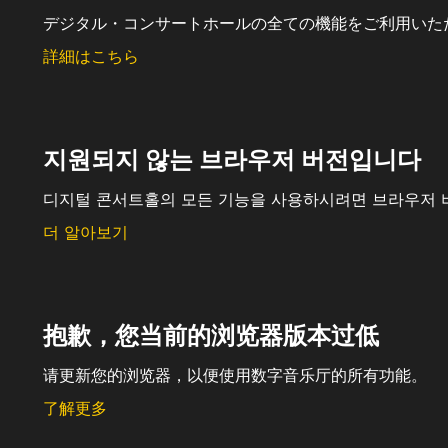
デジタル・コンサートホールの全ての機能をご利用いた
詳細はこちら
지원되지 않는 브라우저 버전입니다
디지털 콘서트홀의 모든 기능을 사용하시려면 브라우저 
더 알아보기
抱歉，您当前的浏览器版本过低
请更新您的浏览器，以便使用数字音乐厅的所有功能。
了解更多