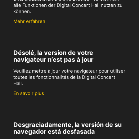
alle Funktionen der Digital Concert Hall nutzen zu
können.
Mehr erfahren
Désolé, la version de votre
navigateur n’est pas à jour
Veuillez mettre à jour votre navigateur pour utiliser
toutes les fonctionnalités de la Digital Concert
Hall.
En savoir plus
Desgraciadamente, la versión de su
navegador está desfasada