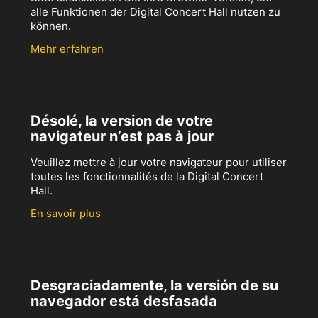
alle Funktionen der Digital Concert Hall nutzen zu
können.
Mehr erfahren
Désolé, la version de votre
navigateur n’est pas à jour
Veuillez mettre à jour votre navigateur pour utiliser
toutes les fonctionnalités de la Digital Concert
Hall.
En savoir plus
Desgraciadamente, la versión de su
navegador está desfasada