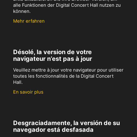
alle Funktionen der Digital Concert Hall nutzen zu
können.
Mehr erfahren
Désolé, la version de votre
navigateur n’est pas à jour
Veuillez mettre à jour votre navigateur pour utiliser
toutes les fonctionnalités de la Digital Concert
Hall.
En savoir plus
Desgraciadamente, la versión de su
navegador está desfasada