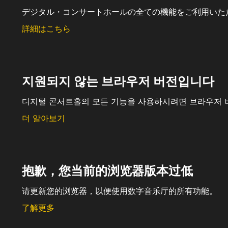
デジタル・コンサートホールの全ての機能をご利用いた
詳細はこちら
지원되지 않는 브라우저 버전입니다
디지털 콘서트홀의 모든 기능을 사용하시려면 브라우저 
더 알아보기
抱歉，您当前的浏览器版本过低
请更新您的浏览器，以便使用数字音乐厅的所有功能。
了解更多