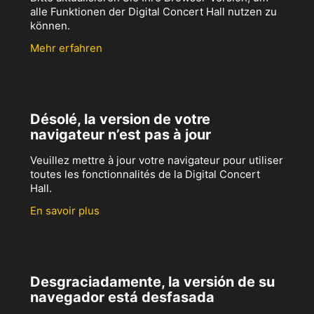
alle Funktionen der Digital Concert Hall nutzen zu
können.
Mehr erfahren
Désolé, la version de votre
navigateur n’est pas à jour
Veuillez mettre à jour votre navigateur pour utiliser
toutes les fonctionnalités de la Digital Concert
Hall.
En savoir plus
Desgraciadamente, la versión de su
navegador está desfasada