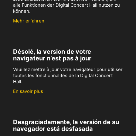
alle Funktionen der Digital Concert Hall nutzen zu
können.
Mehr erfahren
Désolé, la version de votre
navigateur n’est pas à jour
Veuillez mettre à jour votre navigateur pour utiliser
toutes les fonctionnalités de la Digital Concert
Hall.
En savoir plus
Desgraciadamente, la versión de su
navegador está desfasada