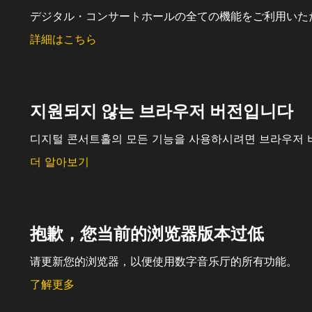
デジタル・コンサートホールの全ての機能をご利用いた
詳細はこちら
지원되지 않는 브라우저 버전입니다
디지털 콘서트홀의 모든 기능을 사용하시려면 브라우저 
더 알아보기
抱歉，您当前的浏览器版本过低
请更新您的浏览器，以便使用数字音乐厅的所有功能。
了解更多