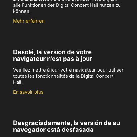
alle Funktionen der Digital Concert Hall nutzen zu
können.
Mehr erfahren
Désolé, la version de votre
navigateur n’est pas à jour
Veuillez mettre à jour votre navigateur pour utiliser
toutes les fonctionnalités de la Digital Concert
Hall.
En savoir plus
Desgraciadamente, la versión de su
navegador está desfasada