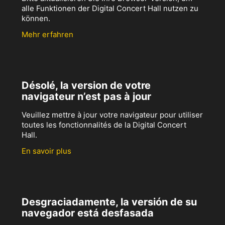
alle Funktionen der Digital Concert Hall nutzen zu
können.
Mehr erfahren
Désolé, la version de votre
navigateur n’est pas à jour
Veuillez mettre à jour votre navigateur pour utiliser
toutes les fonctionnalités de la Digital Concert
Hall.
En savoir plus
Desgraciadamente, la versión de su
navegador está desfasada