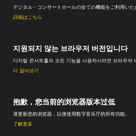
デジタル・コンサートホールの全ての機能をご利用いた
詳細はこちら
지원되지 않는 브라우저 버전입니다
디지털 콘서트홀의 모든 기능을 사용하시려면 브라우저 
더 알아보기
抱歉，您当前的浏览器版本过低
请更新您的浏览器，以便使用数字音乐厅的所有功能。
了解更多