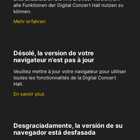
alle Funktionen der Digital Concert Hall nutzen zu
können.
Mehr erfahren
Désolé, la version de votre
navigateur n’est pas à jour
Veuillez mettre à jour votre navigateur pour utiliser
toutes les fonctionnalités de la Digital Concert
Hall.
En savoir plus
Desgraciadamente, la versión de su
navegador está desfasada