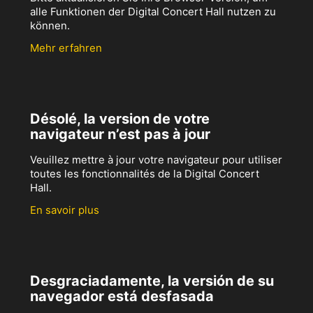
alle Funktionen der Digital Concert Hall nutzen zu
können.
Mehr erfahren
Désolé, la version de votre
navigateur n’est pas à jour
Veuillez mettre à jour votre navigateur pour utiliser
toutes les fonctionnalités de la Digital Concert
Hall.
En savoir plus
Desgraciadamente, la versión de su
navegador está desfasada